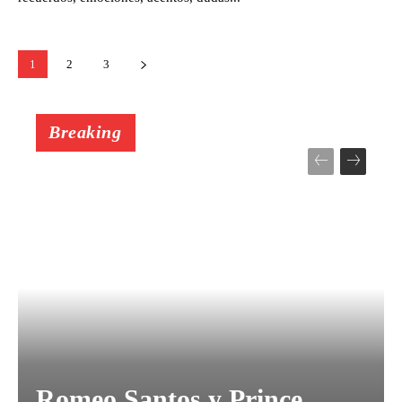
1
2
3
Breaking
Romeo Santos y Prince